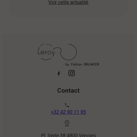
Voir cette actualité
vue Homme-femme et enfants Lunette de soleil
...
Contact
phone
+32 42 90 11 95
Pl. Verte 38
4800 Verviers