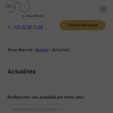
Panneau de gestion des cookies
menu
Contactez-nous
+32 42 90 11 95
phone
Vous êtes ici :
Accueil
> Actualités
Actualités
Rechercher une actualité par mots clés :