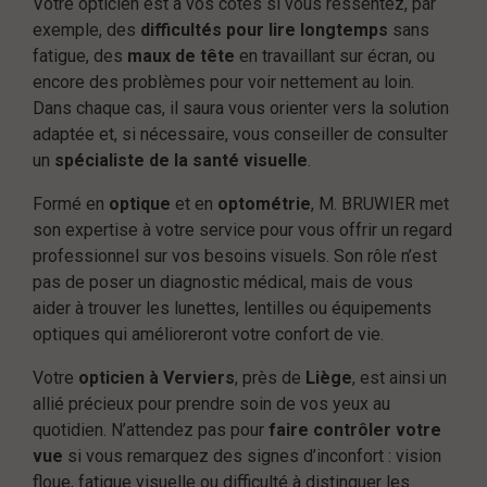
Votre opticien est à vos côtés si vous ressentez, par
exemple, des
difficultés pour lire longtemps
sans
fatigue, des
maux de tête
en travaillant sur écran, ou
encore des problèmes pour voir nettement au loin.
Dans chaque cas, il saura vous orienter vers la solution
adaptée et, si nécessaire, vous conseiller de consulter
un
spécialiste de la santé visuelle
.
Formé en
optique
et en
optométrie
, M. BRUWIER met
son expertise à votre service pour vous offrir un regard
professionnel sur vos besoins visuels. Son rôle n’est
pas de poser un diagnostic médical, mais de vous
aider à trouver les lunettes, lentilles ou équipements
optiques qui amélioreront votre confort de vie.
Votre
opticien à Verviers
, près de
Liège
, est ainsi un
allié précieux pour prendre soin de vos yeux au
quotidien. N’attendez pas pour
faire contrôler votre
vue
si vous remarquez des signes d’inconfort : vision
floue, fatigue visuelle ou difficulté à distinguer les