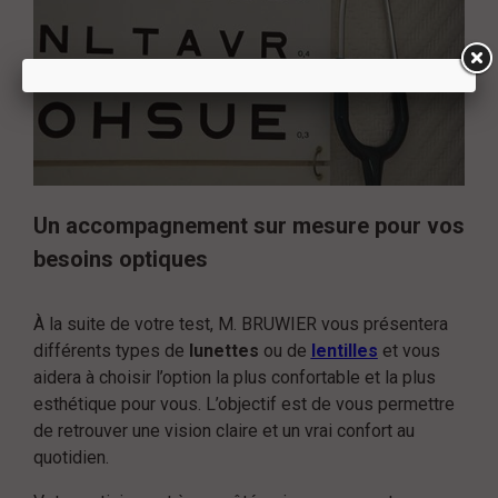
Un accompagnement sur mesure pour vos
besoins optiques
À la suite de votre test, M. BRUWIER vous présentera
différents types de
lunettes
ou de
lentilles
et vous
aidera à choisir l’option la plus confortable et la plus
esthétique pour vous. L’objectif est de vous permettre
de retrouver une vision claire et un vrai confort au
quotidien.