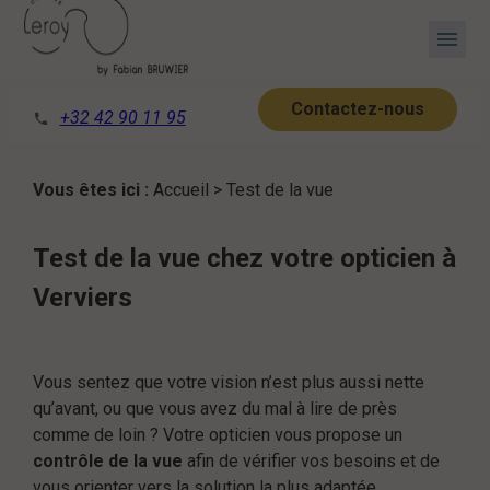
Panneau de gestion des cookies
menu
Contactez-nous
+32 42 90 11 95
phone
Vous êtes ici :
Accueil
> Test de la vue
Test de la vue chez votre opticien à
Verviers
Vous sentez que votre vision n’est plus aussi nette
qu’avant, ou que vous avez du mal à lire de près
comme de loin ? Votre opticien vous propose un
contrôle de la vue
afin de vérifier vos besoins et de
vous orienter vers la solution la plus adaptée.