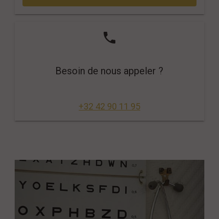
phone
Besoin de nous appeler ?
+32 42 90 11 95