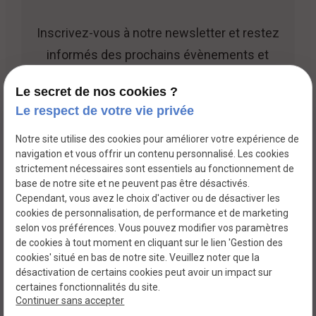
Inscrivez-vous à notre newsletter et restez
informés des prochains évènements et
promotions.
Le secret de nos cookies ?
Le respect de votre vie privée
Notre site utilise des cookies pour améliorer votre expérience de
navigation et vous offrir un contenu personnalisé. Les cookies
strictement nécessaires sont essentiels au fonctionnement de
base de notre site et ne peuvent pas être désactivés.
TVA Intracommunautaire :
Cependant, vous avez le choix d'activer ou de désactiver les
Mentions légales
BE0891447519
cookies de personnalisation, de performance et de marketing
selon vos préférences. Vous pouvez modifier vos paramètres
Politique de
Gestion
de cookies à tout moment en cliquant sur le lien 'Gestion des
confidentialité
des
cookies' situé en bas de notre site. Veuillez noter que la
cookies
désactivation de certains cookies peut avoir un impact sur
certaines fonctionnalités du site.
Plan du site
Continuer sans accepter