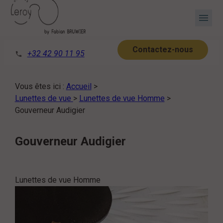
Panneau de gestion des cookies
menu
Contactez-nous
+32 42 90 11 95
phone
Vous êtes ici :
Accueil
>
Lunettes de vue
>
Lunettes de vue Homme
>
Gouverneur Audigier
Gouverneur Audigier
Lunettes de vue Homme