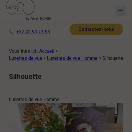
Panneau de gestion des cookies
menu
Contactez-nous
+32 42 90 11 95
phone
Vous êtes ici :
Accueil
>
Lunettes de vue
>
Lunettes de vue Homme
>
Silhouette
Silhouette
Lunettes de vue Homme